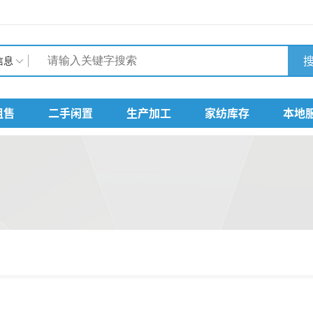
搜
信息
租售
二手闲置
生产加工
家纺库存
本地