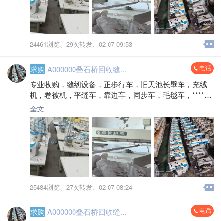
24461浏览、
29次转发、
02-07 09:53
电话
求购
A000000叠石桥回收缝...
专业收购，缝纫设备，正步行车，旧天池长壁车，充绒
机，卷被机，平缝车，靠边车，同步车，毛毯车，*****8
651
全文
25484浏览、
27次转发、
02-07 08:24
电话
求购
A000000叠石桥回收缝...