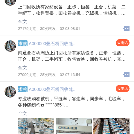
上门回收所有家纺设备，正步，恒鑫，正合，机架，二
手绗车，收售置换，回收卷被机，充绒机，输棉机，收
家纺厂平缝车，各种缝纫设备，诚接大型厂房务，（出
全文
售全新，二手充绒机，上料轮车
27179浏览、
30次转发、
02-08 08:01
全文
电话
求购
A000000叠石桥回收缝...
南通叠石桥周边上门回收所有家纺设备，正步，恒鑫，
正合，机架，二手绗车，收售置换，回收卷被机，充绒
机，输棉机，收家纺厂平缝车，各种缝纫设备，诚接大
全文
型厂房报废的二手的机器，清厂物资，等设备回收业
27000浏览、
28次转发、
02-07 13:54
务，（出售全新，二手充绒机，上料机，卷被机，平缝
车等家纺设备，收售空调，电瓶三轮车）
电话
求购
A000000叠石桥回收缝...
4 天前
专业收购卷被机，平缝车，靠边车，同步车，毛毯车，
各种缝纫\\\'☎️ *****8651
全文