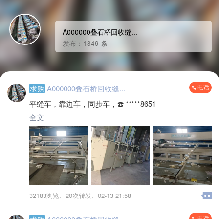
A000000叠石桥回收缝...
发布：1849 条
电话
求购
A000000叠石桥回收缝...
平缝车，靠边车，同步车，☎️ *****8651
全文
32183浏览、
20次转发、
02-13 21:58
电话