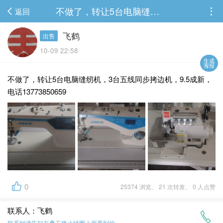
不做了，转让5台电脑缝纫机，3台五线同步拷边机，9.5成新，电话13773850659...
返回
飞鹤
出售
10-09 22:58
生成
海报
不做了，转让5台电脑缝纫机，3台五线同步拷边机，9.5成新，
电话13773850659
0
25374 浏览、 21 次转发、 0 人点赞
联系人：飞鹤
联系时请告知在
叠石桥小镇圈
上面看到的