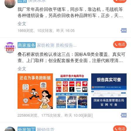
我厂常年高价回收平缝车，同步车，靠边机，毛毯机等
各种缝纫设备，另高价回收各种品牌绗车，正步，天
池，旧长臂绗车，充绒机，卷被机，梳棉机，一切家纺
全文
设备，空调，电空调400到2000水空调200到330电话****
1669浏览、
10次转发、
昨天 16:05
*7661
电话
商家服务
家纺检测 质检报告...
叠石桥家纺质检认准这三点：国标A/B类全覆盖、真实可
查、上门取样；创业配套服务更全面，注册代账理清财
务，商标版权守住品牌，让你经营无顾虑！
全文
225806浏览、
1775次转发、
昨天 10:00[刷新]
电话
外发加工
网销供货