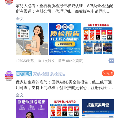
家纺人必看：叠石桥质检报告权威认证，A/B类全检适配
所有渠道；注册公司、代理记账、商标版权申请同步搞
定，省时省力把心思放在经营上！
全文
127923浏览、
1011次转发、
前天 08:40[刷新]
电话
商家服务
家纺检测 质检报告...
做家纺生意的底气：国标A类B类全检报告，线上线下通
用可查，支持上门取样；创业护航更省心，注册代账+商
标版权一站式搞定，专业服务不打烊～
全文