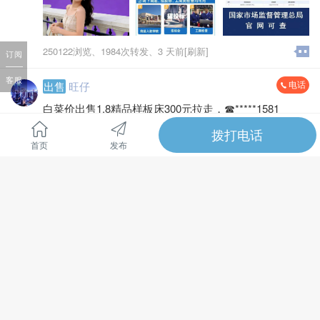
250122浏览、
1984次转发、
3 天前[刷新]
订阅
客服
电话
出售
旺仔
白菜价出售1.8精品样板床300元拉走，☎*****1581
全文
拨打电话
首页
发布
7555浏览、
30次转发、
4 天前
电话
厂房出租
芊轩沁
川姜镇叠石桥核心商圈石江公路旁
全新标准厂房出租1750平/层，2200平/层，4000平/层，5