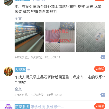
本厂有多针车两台对外加工凉感丝布料 夏被 童被 床垫
床笠 被芯 密道等自带裁刀
全文
2429浏览、
6次转发、
昨天 09:11
电话
人找车
王
车找人明天早上叠石桥附近回夏邑，私家车，走的联系**
***8021
全文
3755浏览、
12次转发、
前天 12:32
电话
商家服务
家纺检测 质检报告...