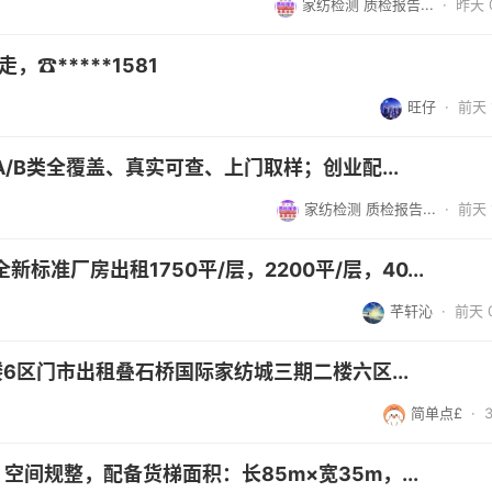
家纺检测 质检报告...
·
昨天 0
，☎*****1581
旺仔
·
前天 1
/B类全覆盖、真实可查、上门取样；创业配...
家纺检测 质检报告...
·
前天 1
准厂房出租1750平/层，2200平/层，40...
芊轩沁
·
前天 0
6区门市出租叠石桥国际家纺城三期二楼六区...
简单点£
·
间规整，配备货梯面积：长85m×宽35m，...