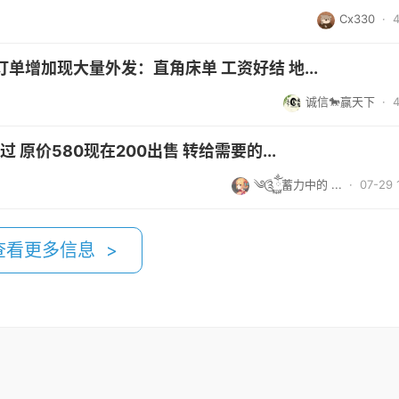
Cx330
·
增加现大量外发：直角床单 工资好结 地...
诚信🐎赢天下
·
 原价580现在200出售 转给需要的...
༄༊ོ࿆ྂ蓄力中的 ...
· 07-29 
查看更多信息 >