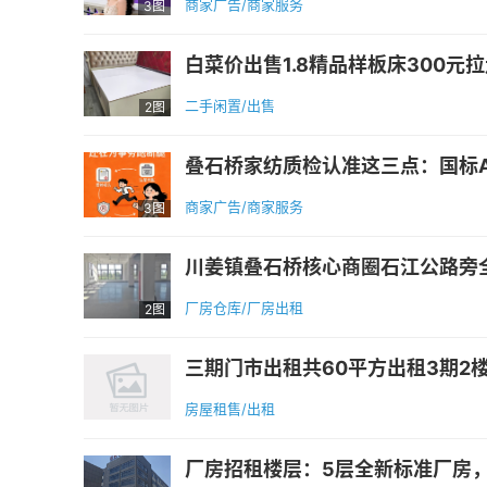
商家广告/商家服务
3图
白菜价出售1.8精品样板床300元拉走
二手闲置/出售
2图
叠石桥家纺质检认准这三点：国标A
商家广告/商家服务
3图
川姜镇叠石桥核心商圈石江公路旁全新标
厂房仓库/厂房出租
2图
三期门市出租共60平方出租3期2楼
房屋租售/出租
厂房招租楼层：5层全新标准厂房，空