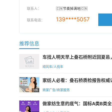
联系人：
🇨🇳节奏掉满地🇨🇳
139****5057
联系电话：
推荐信息
车找人明天早上叠石桥附近回夏邑，私家
顺风车/人找车
家纺人必看：叠石桥质检报告权威认
商家广告/商家服务
3图
做家纺生意的底气：国标A类B类全