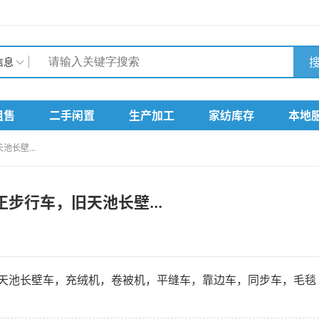
搜
信息
租售
二手闲置
生产加工
家纺库存
本地
长壁...
步行车，旧天池长壁...
天池长壁车，充绒机，卷被机，平缝车，靠边车，同步车，毛毯