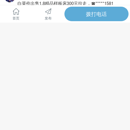
白菜价出售1.8精品样板床300元拉走，☎*****1581
全文
拨打电话
首页
发布
10081浏览、
30次转发、
5 天前
电话
厂房出租
芊轩沁
川姜镇叠石桥核心商圈石江公路旁
全新标准厂房出租1750平/层，2200平/层，4000平/层，5
780平/层，6400平/层园区总计50000平，配大货梯多
全文
部，食堂宿舍齐全， 性价比高。
微信电话:*****1426