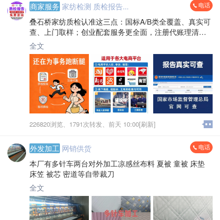
电话
商家服务
家纺检测 质检报告...
叠石桥家纺质检认准这三点：国标A/B类全覆盖、真实可
查、上门取样；创业配套服务更全面，注册代账理清财
务，商标版权守住品牌，让你经营无顾虑！
全文
226820浏览、
1791次转发、
前天 10:00[刷新]
电话
外发加工
网销供货
本厂有多针车两台对外加工凉感丝布料 夏被 童被 床垫
床笠 被芯 密道等自带裁刀
全文