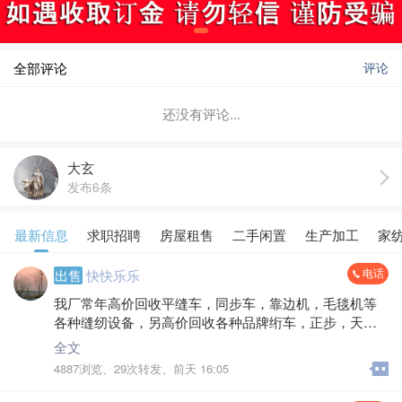
全部评论
评论
还没有评论...
大玄
发布6条
最新信息
求职招聘
房屋租售
二手闲置
生产加工
家
电话
出售
快快乐乐
我厂常年高价回收平缝车，同步车，靠边机，毛毯机等
各种缝纫设备，另高价回收各种品牌绗车，正步，天
池，旧长臂绗车，充绒机，卷被机，梳棉机，一切家纺
全文
设备，空调，电空调400到2000水空调200到330电话****
4887浏览、
29次转发、
前天 16:05
*7661