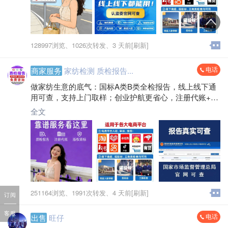
128997浏览、
1026次转发、
3 天前[刷新]
电话
商家服务
家纺检测 质检报告...
做家纺生意的底气：国标A类B类全检报告，线上线下通
用可查，支持上门取样；创业护航更省心，注册代账+商
标版权一站式搞定，专业服务不打烊～
全文
251164浏览、
1991次转发、
4 天前[刷新]
订阅
客服
电话
出售
旺仔