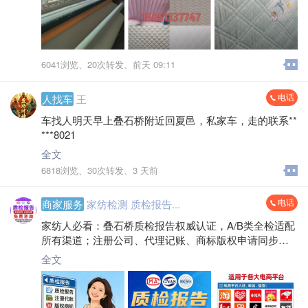
6041浏览、
20次转发、
前天 09:11
电话
人找车
王
车找人明天早上叠石桥附近回夏邑，私家车，走的联系**
***8021
全文
6818浏览、
30次转发、
3 天前
电话
商家服务
家纺检测 质检报告...
家纺人必看：叠石桥质检报告权威认证，A/B类全检适配
所有渠道；注册公司、代理记账、商标版权申请同步搞
定，省时省力把心思放在经营上！
全文