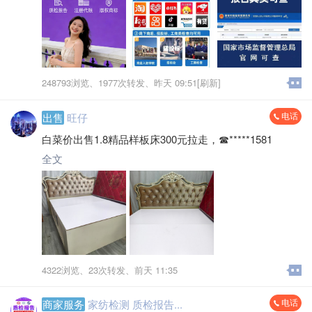
248793浏览、
1977次转发、
昨天 09:51[刷新]
电话
出售
旺仔
白菜价出售1.8精品样板床300元拉走，☎*****1581
全文
4322浏览、
23次转发、
前天 11:35
电话
商家服务
家纺检测 质检报告...