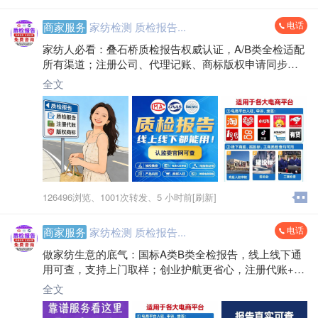
电话
商家服务
家纺检测 质检报告...
家纺人必看：叠石桥质检报告权威认证，A/B类全检适配
所有渠道；注册公司、代理记账、商标版权申请同步搞
定，省时省力把心思放在经营上！
全文
126496浏览、
1001次转发、
5 小时前[刷新]
电话
商家服务
家纺检测 质检报告...
做家纺生意的底气：国标A类B类全检报告，线上线下通
用可查，支持上门取样；创业护航更省心，注册代账+商
标版权一站式搞定，专业服务不打烊～
全文