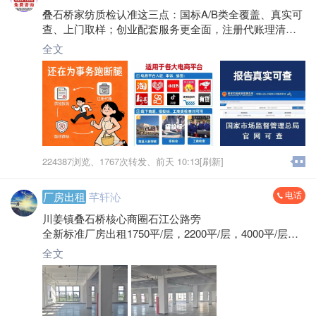
叠石桥家纺质检认准这三点：国标A/B类全覆盖、真实可
查、上门取样；创业配套服务更全面，注册代账理清财
务，商标版权守住品牌，让你经营无顾虑！
全文
224387浏览、
1767次转发、
前天 10:13[刷新]
电话
厂房出租
芊轩沁
川姜镇叠石桥核心商圈石江公路旁
全新标准厂房出租1750平/层，2200平/层，4000平/层，5
780平/层，6400平/层园区总计50000平，配大货梯多
全文
部，食堂宿舍齐全， 性价比高。
微信电话:*****1426