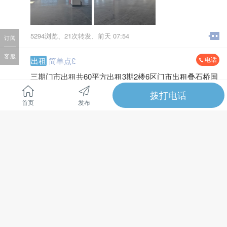
5294浏览、
21次转发、
前天 07:54
订阅
客服
电话
出租
简单点£
三期门市出租共60平方出租3期2楼6区门市出租叠石桥国
际家纺城三期二楼六区门市需要的联系*****0119
拨打电话
全文
首页
发布
6184浏览、
27次转发、
3 天前
电话
出租
Cx330
厂房招租
楼层：5层全新标准厂房，空间规整，配备货梯
面积：长85m×宽35m，单层面积 2800㎡；一半1400㎡
全文
起租
租金：5 元 /㎡/ 月起
优势：丙类消防，自建厂房直租
位置：叠港公路与珠海路路口，海太汽渡附近