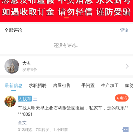
全部评论
评论
还没有评论...
大玄
发布6条
最新信息
求职招聘
房屋租售
二手闲置
生产加工
家
电话
人找车
王
车找人明天早上叠石桥附近回夏邑，私家车，走的联系**
***8021
全文
312浏览、
7次转发、
1 小时前