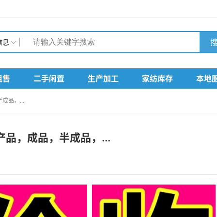
搜
信息
租售
二手闲置
生产加工
家纺库存
本地
品，...
品，成品，半成品，...