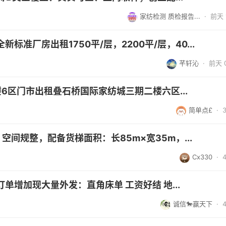
家纺检测 质检报告...
·
前天 1
准厂房出租1750平/层，2200平/层，40...
芊轩沁
·
前天 0
6区门市出租叠石桥国际家纺城三期二楼六区...
简单点£
·
间规整，配备货梯面积：长85m×宽35m，...
Cx330
·
增加现大量外发：直角床单 工资好结 地...
诚信🐎赢天下
·