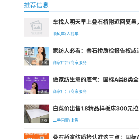
推荐信息
车找人明天早上叠石桥附近回夏邑，私家
顺风车/人找车
家纺人必看：叠石桥质检报告权威认
商家广告/商家服务
3图
做家纺生意的底气：国标A类B类全
商家广告/商家服务
3图
白菜价出售1.8精品样板床300元拉走
二手闲置/出售
2图
叠石桥家纺质检认准这三点：国标A