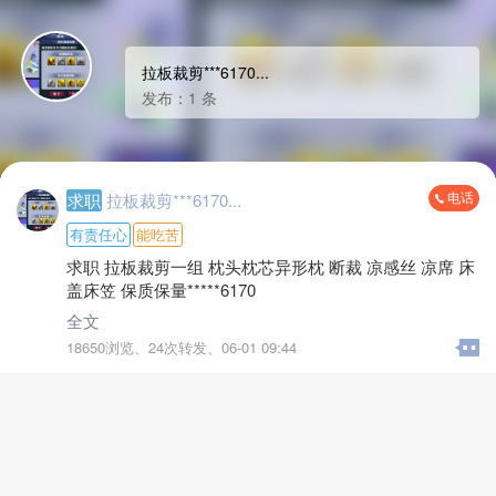
拉板裁剪***6170...
发布：1 条
电话
求职
拉板裁剪***6170...
有责任心
能吃苦
求职 拉板裁剪一组 枕头枕芯异形枕 断裁 凉感丝 凉席 床
盖床笠 保质保量*****6170
全文
18650浏览、
24次转发、
06-01 09:44