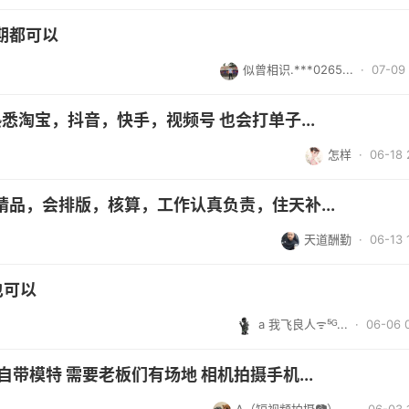
期都可以
似曾相识.***0265...
· 07-09 
 熟悉淘宝，抖音，快手，视频号 也会打单子...
怎样
· 06-18 
品，会排版，核算，工作认真负责，住天补...
天道酬勤
· 06-13 
也可以
a 我飞良人ᯤ⁵ᴳ...
· 06-06 
带模特 需要老板们有场地 相机拍摄手机...