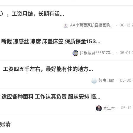
），工资月结，长期有活...
AA小葡萄家纺直播团购...
· 06-12 
裁 凉感丝 凉席 床盖床笠 保质保量153...
拉板裁剪***6170...
· 06-01 
工资四五千左右，最好能有住的地方...
咎由自取
· 05-30 
适应各种面料 工作认真负责 服从安排 临...
水生木
· 05-12 
走账清