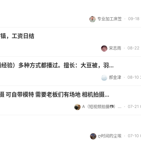
专业加工床笠
· 09-18 
山镇，工资日结
宋志雨
· 08-22 
经验）多种方式都播过。擅长：大豆被，羽...
郝金津
· 08-10 
 可自带模特 需要老板们有场地 相机拍摄...
A（短视频拍摄📷）...
· 07-21 
ღ时间的尘埃
· 07-10 