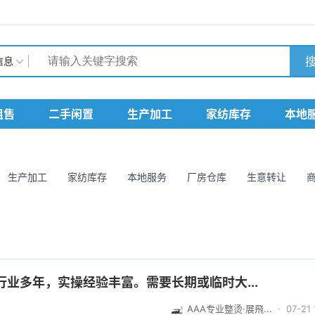
搜
信息
租售
二手闲置
生产加工
家纺库存
本地
生产加工
家纺库存
本地服务
厂房仓库
生意转让
业多年，实操经验丰富。需要长期或临时大...
AAA专业整烫·展飛...
· 07-21 