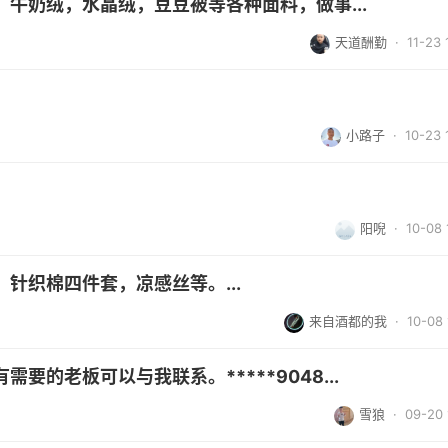
牛奶绒，水晶绒，豆豆被等各种面料，做事...
天道酬勤
· 11-23 
，
小路子
· 10-23 
阳唲
· 10-08 
针织棉四件套，凉感丝等。...
来自酒都的我
· 10-08 
的老板可以与我联系。*****9048...
雪狼
· 09-20 