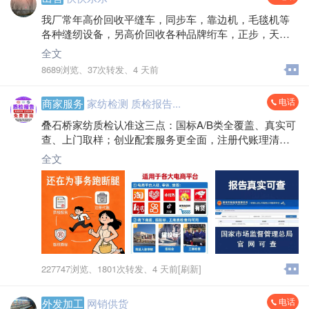
我厂常年高价回收平缝车，同步车，靠边机，毛毯机等
各种缝纫设备，另高价回收各种品牌绗车，正步，天
池，旧长臂绗车，充绒机，卷被机，梳棉机，一切家纺
全文
设备，空调，电空调400到2000水空调200到330电话****
8689浏览、
37次转发、
4 天前
*7661
电话
商家服务
家纺检测 质检报告...
叠石桥家纺质检认准这三点：国标A/B类全覆盖、真实可
查、上门取样；创业配套服务更全面，注册代账理清财
务，商标版权守住品牌，让你经营无顾虑！
全文
227747浏览、
1801次转发、
4 天前[刷新]
电话
外发加工
网销供货