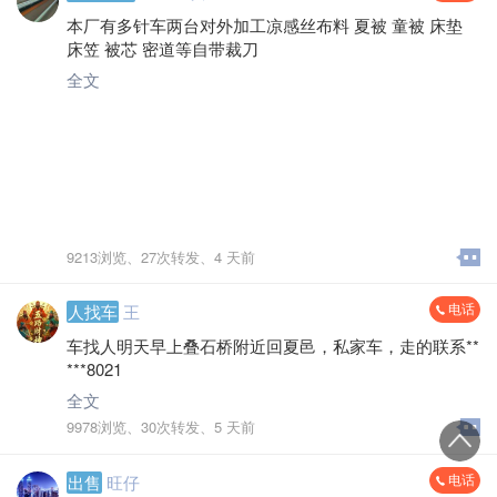
本厂有多针车两台对外加工凉感丝布料 夏被 童被 床垫
床笠 被芯 密道等自带裁刀
全文
9213浏览、
27次转发、
4 天前
电话
人找车
王
车找人明天早上叠石桥附近回夏邑，私家车，走的联系**
***8021
全文
9978浏览、
30次转发、
5 天前
电话
出售
旺仔