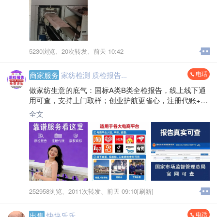
5230浏览、
20次转发、
前天 10:42
电话
商家服务
家纺检测 质检报告...
做家纺生意的底气：国标A类B类全检报告，线上线下通
用可查，支持上门取样；创业护航更省心，注册代账+商
标版权一站式搞定，专业服务不打烊～
全文
252958浏览、
2011次转发、
前天 09:10[刷新]
电话
出售
快快乐乐