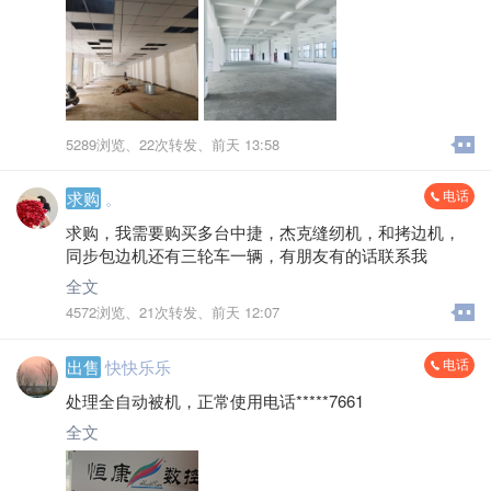
***4722
5289浏览、
22次转发、
前天 13:58
电话
求购
。
求购，我需要购买多台中捷，杰克缝纫机，和拷边机，
同步包边机还有三轮车一辆，有朋友有的话联系我
全文
4572浏览、
21次转发、
前天 12:07
电话
出售
快快乐乐
处理全自动被机，正常使用电话*****7661
全文