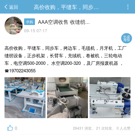
高价收购，平缝车，同步车，拷边车，毛毯机，月牙机，工厂缝纫设备，正步机架，长臂车...
返回
AAA空调收售 收缝纫...
求购
09-15 07:17
生成
海报
高价收购，平缝车，同步车，拷边车，毛毯机，月牙机，工厂
缝纫设备，正步机架，长臂车，充绒机，卷被机，三轮电动
车，电空调500-2000， 水空调200-320 ，及厂房报废机器 ，
☎19702243055
0
26431 浏览、 21 次转发、 0 人点赞