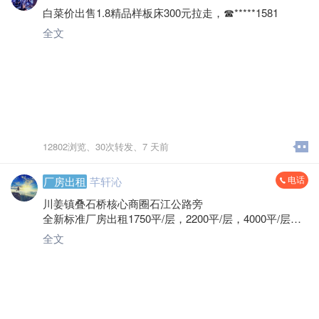
白菜价出售1.8精品样板床300元拉走，☎*****1581
全文
12802浏览、
30次转发、
7 天前
电话
厂房出租
芊轩沁
川姜镇叠石桥核心商圈石江公路旁
全新标准厂房出租1750平/层，2200平/层，4000平/层，5
780平/层，6400平/层园区总计50000平，配大货梯多
全文
部，食堂宿舍齐全， 性价比高。
微信电话:*****1426