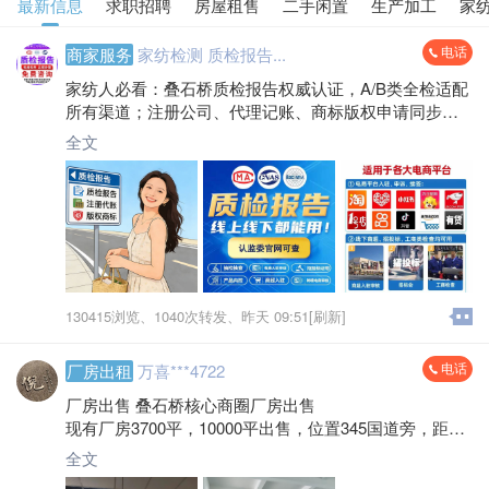
最新信息
求职招聘
房屋租售
二手闲置
生产加工
家
电话
商家服务
家纺检测 质检报告...
家纺人必看：叠石桥质检报告权威认证，A/B类全检适配
所有渠道；注册公司、代理记账、商标版权申请同步搞
定，省时省力把心思放在经营上！
全文
130415浏览、
1040次转发、
昨天 09:51[刷新]
电话
厂房出租
万喜***4722
厂房出售 叠石桥核心商圈厂房出售
现有厂房3700平，10000平出售，位置345国道旁，距离
叠石桥5公里，独门独院，场地大，大变压器，交通便
全文
利，价格低于市场价999⁺元/平，回报率高。 微信电话:**