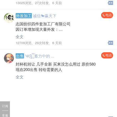
13025浏览、
27次转发、
6 天前
电话
外发加工
诚信🐎赢天下
志国纺织四件套加工厂有限公司
因订单增加现大量外发：
直角床单
全文
工资好结 地址：通州区川姜镇启江村
12709浏览、
29次转发、
6 天前
联系电话:*****5652
电话
出售
༄༊ོ࿆ྂ蓄力中的 ...
封杯机转让 几乎全新 买来没怎么用过 原价580
现在200出售 转给需要的人
全文
订阅
客服