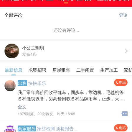
全部评论
评论
还没有评论...
小公主玥玥
发布4条
最新信息
求职招聘
房屋租售
二手闲置
生产加工
家
电话
出售
快快乐乐
我厂常年高价回收平缝车，同步车，靠边机，毛毯机等
各种缝纫设备，另高价回收各种品牌绗车，正步，天
池，旧长臂绗车，充绒机，卷被机，梳棉机，一切家纺
全文
设备，空调，电空调400到2000水空调200到330电话****
1875浏览、
20次转发、
昨天 16:05
*7661
电话
商家服务
家纺检测 质检报告...