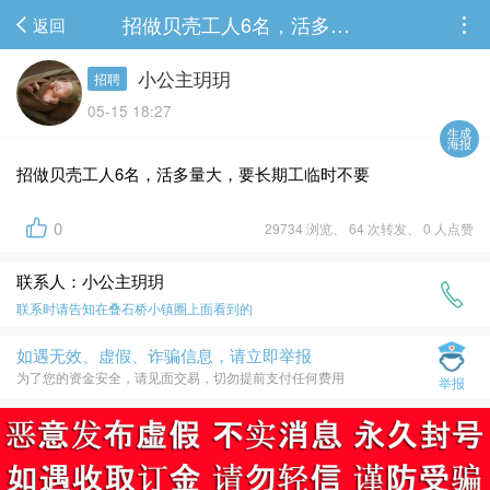
招做贝壳工人6名，活多量大，要长期工临时不要
返回
小公主玥玥
招聘
05-15 18:27
生成
海报
招做贝壳工人6名，活多量大，要长期工临时不要
0
29734 浏览、 64 次转发、 0 人点赞
联系人：小公主玥玥
联系时请告知在
叠石桥小镇圈
上面看到的
如遇无效、虚假、诈骗信息，请立即举报
为了您的资金安全，请见面交易，切勿提前支付任何费用
举报