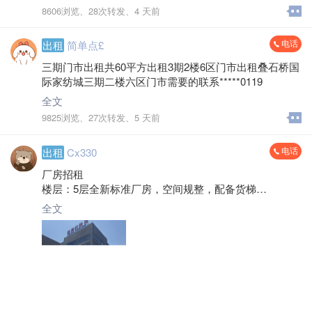
8606浏览、
28次转发、
4 天前
电话
出租
简单点£
三期门市出租共60平方出租3期2楼6区门市出租叠石桥国
际家纺城三期二楼六区门市需要的联系*****0119
全文
9825浏览、
27次转发、
5 天前
电话
出租
Cx330
厂房招租
楼层：5层全新标准厂房，空间规整，配备货梯
面积：长85m×宽35m，单层面积 2800㎡；一半1400㎡
全文
起租
租金：5 元 /㎡/ 月起
优势：丙类消防，自建厂房直租
位置：叠港公路与珠海路路口，海太汽渡附近
联系人：崔先生 *****6707