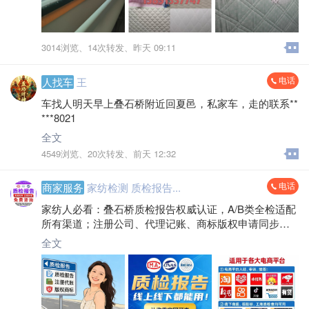
3014浏览、
14次转发、
昨天 09:11
电话
人找车
王
车找人明天早上叠石桥附近回夏邑，私家车，走的联系**
***8021
全文
4549浏览、
20次转发、
前天 12:32
电话
商家服务
家纺检测 质检报告...
家纺人必看：叠石桥质检报告权威认证，A/B类全检适配
所有渠道；注册公司、代理记账、商标版权申请同步搞
定，省时省力把心思放在经营上！
全文