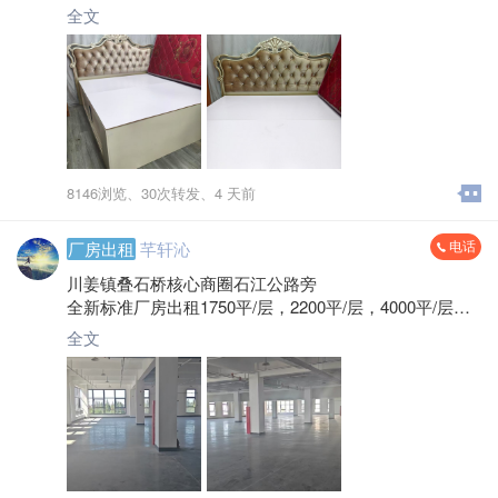
全文
8146浏览、
30次转发、
4 天前
电话
厂房出租
芊轩沁
川姜镇叠石桥核心商圈石江公路旁
全新标准厂房出租1750平/层，2200平/层，4000平/层，5
780平/层，6400平/层园区总计50000平，配大货梯多
全文
部，食堂宿舍齐全， 性价比高。
微信电话:*****1426