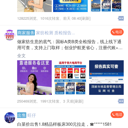
128225浏览、
1016次转发、
前天 08:40[刷新]
电话
商家服务
家纺检测 质检报告...
做家纺生意的底气：国标A类B类全检报告，线上线下通
用可查，支持上门取样；创业护航更省心，注册代账+商
标版权一站式搞定，专业服务不打烊～
全文
250469浏览、
1991次转发、
3 天前[刷新]
电话
出售
旺仔
白菜价出售1.8精品样板床300元拉走，☎*****1581