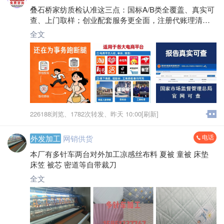
叠石桥家纺质检认准这三点：国标A/B类全覆盖、真实可
查、上门取样；创业配套服务更全面，注册代账理清财
务，商标版权守住品牌，让你经营无顾虑！
全文
226188浏览、
1782次转发、
昨天 10:00[刷新]
电话
外发加工
网销供货
本厂有多针车两台对外加工凉感丝布料 夏被 童被 床垫
床笠 被芯 密道等自带裁刀
全文