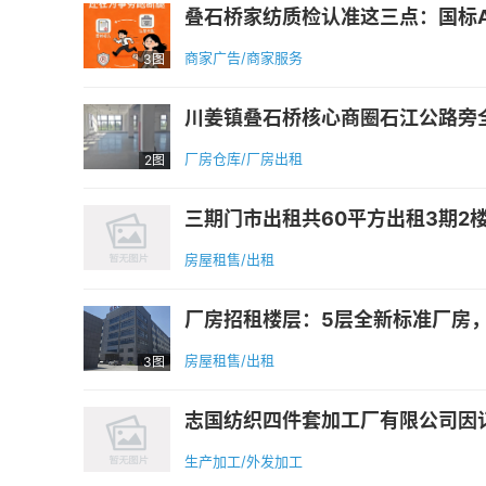
叠石桥家纺质检认准这三点：国标A
商家广告/商家服务
3图
川姜镇叠石桥核心商圈石江公路旁全新标
厂房仓库/厂房出租
2图
三期门市出租共60平方出租3期2楼
房屋租售/出租
厂房招租楼层：5层全新标准厂房，空
房屋租售/出租
3图
志国纺织四件套加工厂有限公司因订单
生产加工/外发加工