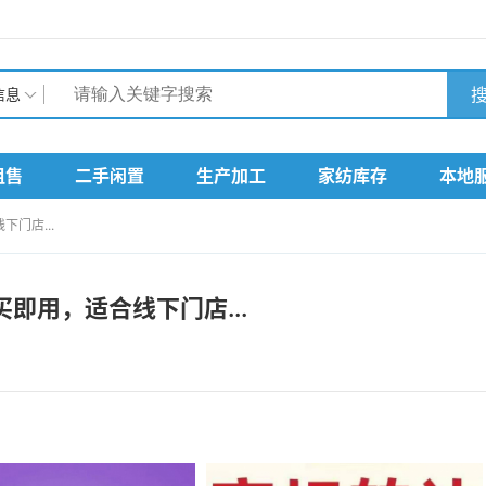
搜
信息
租售
二手闲置
生产加工
家纺库存
本地
门店...
即用，适合线下门店...