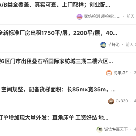
/B类全覆盖、真实可查、上门取样；创业配...
家纺检测 质检报告...
·
前天 1
准厂房出租1750平/层，2200平/层，40...
芊轩沁
·
前天 0
6区门市出租叠石桥国际家纺城三期二楼六区...
简单点£
·
间规整，配备货梯面积：长85m×宽35m，...
Cx330
·
增加现大量外发：直角床单 工资好结 地...
诚信🐎赢天下
·