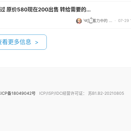
 原价580现在200出售 转给需要的...
༄༊ོ࿆ྂ蓄力中的 ...
· 07-29 
查看更多信息 >
ICP备18049042号
ICP/ISP/IDC经营许可证： 苏B1.B2-20210805