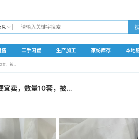
搜
信息
租售
二手闲置
生产加工
家纺库存
本地
，被...
卖，数量10套，被...