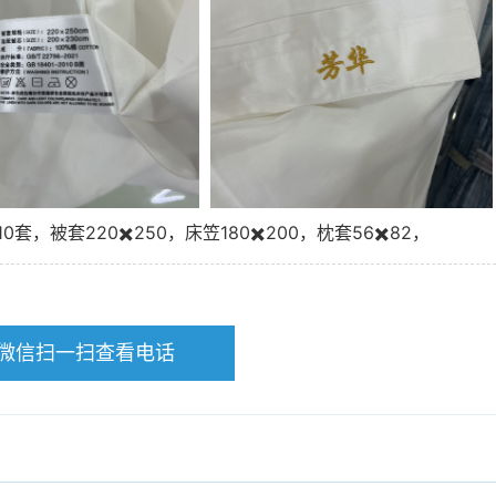
套220✖️250，床笠180✖️200，枕套56✖️82，
微信扫一扫查看电话