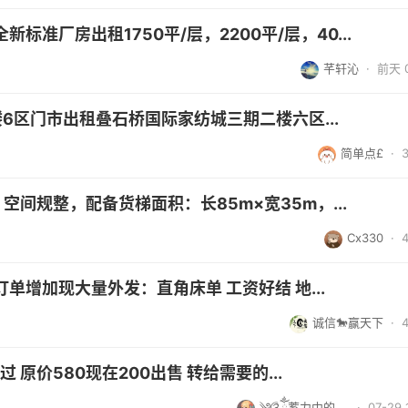
准厂房出租1750平/层，2200平/层，40...
芊轩沁
·
前天 0
6区门市出租叠石桥国际家纺城三期二楼六区...
简单点£
·
间规整，配备货梯面积：长85m×宽35m，...
Cx330
·
增加现大量外发：直角床单 工资好结 地...
诚信🐎赢天下
·
 原价580现在200出售 转给需要的...
༄༊ོ࿆ྂ蓄力中的 ...
· 07-29 