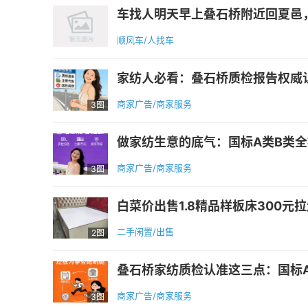
车找人明天早上叠石桥附近回夏邑，私家
顺风车/人找车
家纺人必看：叠石桥质检报告权威认
商家广告/商家服务
3图
做家纺生意的底气：国标A类B类全
商家广告/商家服务
3图
白菜价出售1.8精品样板床300元拉走
二手闲置/出售
2图
叠石桥家纺质检认准这三点：国标A
商家广告/商家服务
3图