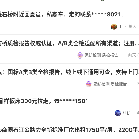
桥附近回夏邑，私家车，走的联系*****8021...
王
·
前天 1
家纺人必看：叠石桥质检报告权威认证，A/B类全检适配所有渠道；注册公司、...
家纺检测 质检报告...
·
前天 0
做家纺生意的底气
家纺检测 质检报告...
·
品样板床300元拉走，☎*****1581
旺仔
·
川姜镇叠石桥核心商