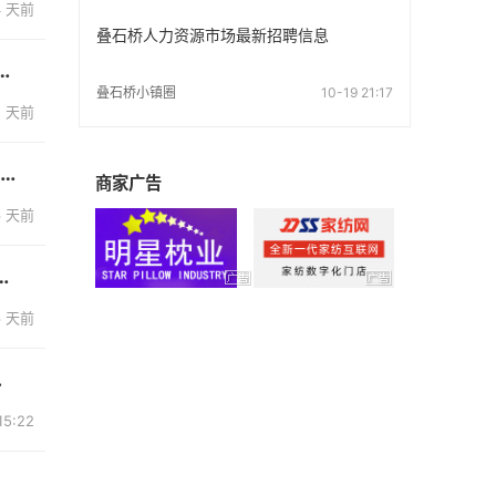
4 天前
叠石桥人力资源市场最新招聘信息
期2楼6区门市出租叠石桥国际家纺城三期二楼六区...
叠石桥小镇圈
10-19 21:17
5 天前
厂房招租楼层：5层全新标准厂房，空间规整，配备货梯面积：长85m×宽35m，...
商家广告
6 天前
单增加现大量外发：直角床单 工资好结 地...
6 天前
.
15:22