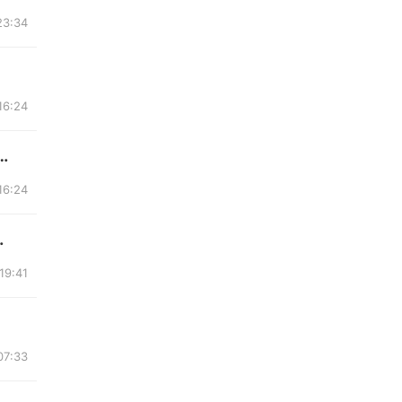
23:34
16:24
床笠2名，翻叠被套一名，裁剪师傅一名，要长期工...
16:24
缝纫设备，充绒机...
19:41
07:33