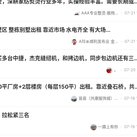
「求职」专业整烫，深耕家纺熨烫行业多年，实操经验丰富。
AAA专业整烫·展飛...
· 07-21 
 整栋别墅出租 靠近市场 水电齐全 有大场...
A玲🎀顺利发布业 金...
· 07-21 
求购，我需要购买多台中捷，杰克缝纫机，和拷边机，同步包
。
· 07-20 
川港川西村有300平厂房+2层楼房（每层150平）
苗苗（共康服饰城）...
· 07-19 
，拉松紧三名
一路上有你
· 07-19 