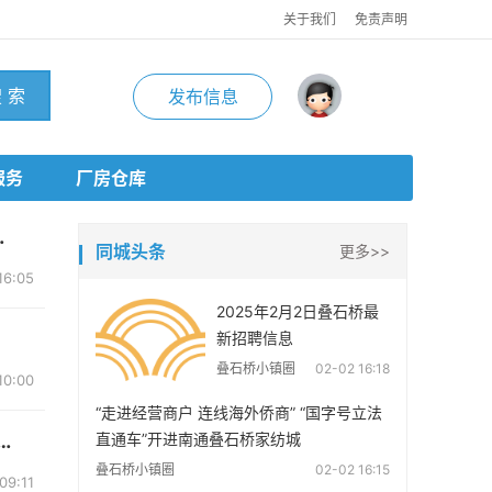
关于我们
免责声明
 索
发布信息
服务
厂房仓库
纫设备，另高价回...
同城头条
更多>>
6:05
2025年2月2日叠石桥最
新招聘信息
叠石桥小镇圈
02-02 16:18
0:00
“走进经营商户 连线海外侨商” “国字号立法
工凉感丝布料 夏被 童被 床垫 床笠 被芯 密道等自带...
直通车”开进南通叠石桥家纺城
叠石桥小镇圈
02-02 16:15
9:11