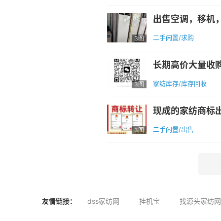
二手闲置/求购
3图
家纺库存/库存回收
3图
二手闲置/出售
3图
友情链接：
dss家纺网
挂机宝
找源头家纺网