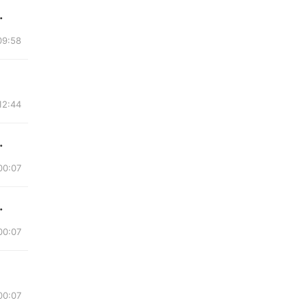
毛活勿扰。1590...
09:58
12:44
低端所有四件套，...
00:07
端四件套，冬被，...
00:07
00:07