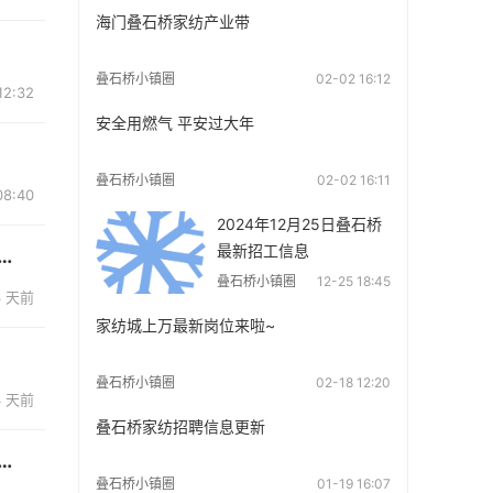
海门叠石桥家纺产业带
叠石桥小镇圈
02-02 16:12
2:32
安全用燃气 平安过大年
叠石桥小镇圈
02-02 16:11
8:40
2024年12月25日叠石桥
最新招工信息
：国标A类B类全检报告，线上线下通用可查，支持上门取样；...
叠石桥小镇圈
12-25 18:45
3 天前
家纺城上万最新岗位来啦~
叠石桥小镇圈
02-18 12:20
4 天前
叠石桥家纺招聘信息更新
圈石江公路旁全新标准厂房出租1750平/层，2200平/层，40...
叠石桥小镇圈
01-19 16:07