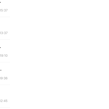
需要长期或临时大...
15:37
13:37
边机还有三轮车一...
19:10
出租。靠近叠石桥，共计300+15...
19:36
12:45