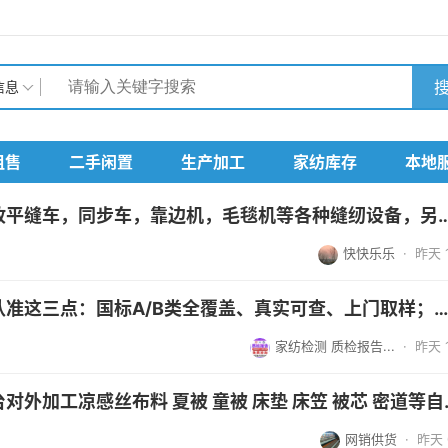
搜
信息
租售
二手闲置
生产加工
家纺库存
本地
我厂常年高价回收平缝车，同步车，靠边机，毛毯机等各种缝
快快乐乐
·
昨天 1
叠石桥家纺质检认准这三点：国标A/B类全覆盖、真实可查、上门取样；创业配...
家纺检测 质检报告...
·
昨天 1
本厂有多针车两台对外加
网销供货
·
昨天 0