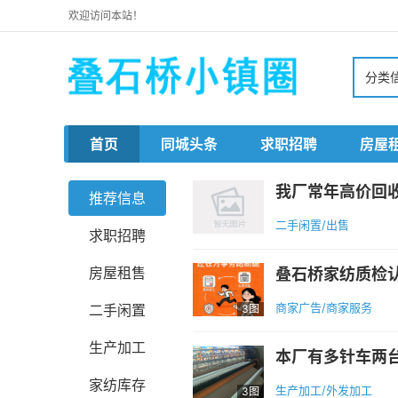
欢迎访问本站！
分类
首页
同城头条
求职招聘
房屋
推荐信息
二手闲置/出售
求职招聘
房屋租售
商家广告/商家服务
二手闲置
3图
生产加工
家纺库存
生产加工/外发加工
3图