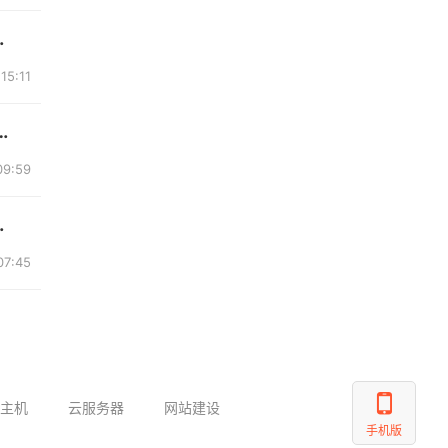
车，毛毯机，月牙...
15:11
、泡芙棉、水洗棉毛巾绣、小竺棉、化纤刺...
09:59
名，适配线上旗舰...
07:45
主机
云服务器
网站建设
手机版