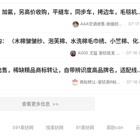
出售空调，移机，加氟，另高价收购，平缝车，同步车，拷边
AAA空调收售 收缝纫...
· 07-17 
长期高价大量收购： （木棉皱皱纱
A000 尤猛 家纺批发 ...
· 07-16 
现成的家纺商标出售，稀缺精品商标转让，自带辨识度高品牌
商标转让-家纺类R标...
· 07-16 
查看更多信息 >>
591家纺网
找家纺网
91家纺网
高防cdn
云