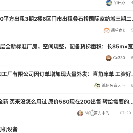
芊轩沁
·
三期门市出租共60平方出租3
简单点£
·
Cx330
·
志国纺织四件套加工厂有限公司因订
诚信🐎赢天下
·
新 买来没怎么用过 原价580现在200出售 转给需要的..
༄༊ོ࿆ྂ蓄力中的 ...
· 07-29 
纫机设备